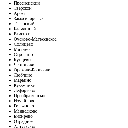
Пресненский
Тверской
Арбат
Замоскворечье
Таганский
Басманный
Раменки
Очаково-Матвеевское
Солнцево
Митино
Строгино
Кунцево
Чертаново
Орехово-Борисово
Люблино
Марьино
Кузьминки
Лефортово
Преображенское
Измайлово
Гольяново
Медведково
Бибирево
Отрадное
Алтуфьево