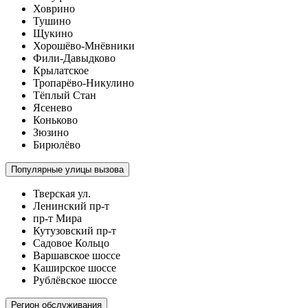
Ховрино
Тушино
Щукино
Хорошёво-Мнёвники
Фили-Давыдково
Крылатское
Тропарёво-Никулино
Тёплый Стан
Ясенево
Коньково
Зюзино
Бирюлёво
Популярные улицы вызова
Тверская ул.
Ленинский пр-т
пр-т Мира
Кутузовский пр-т
Садовое Кольцо
Варшавское шоссе
Каширское шоссе
Рублёвское шоссе
Регион обслуживания