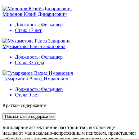
Миронов Юрий Динарисович
Должность:
Фельдшер
Стаж:
17 лет
Мухаметова Раиса Закировна
Должность:
Фельдшер
Стаж:
33 года
Тумарханов Вахид Имранович
Должность:
Фельдшер
Стаж:
9 лет
Краткое содержание
Показать все содержание
Биполярное аффективное расстройство, которое еще
называют маниакально-депрессивным психозом, представляет
собой болезнь, проявляющуюся чередованием эпизодов