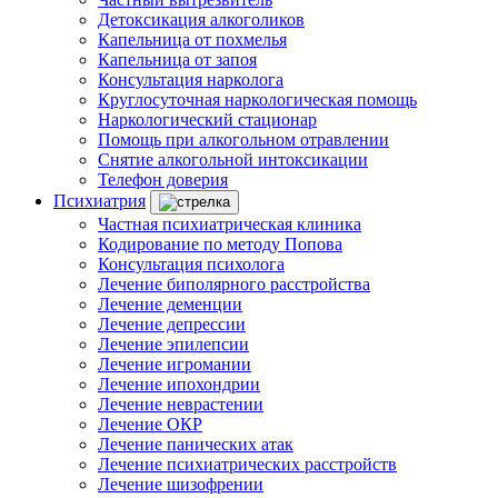
Детоксикация алкоголиков
Капельница от похмелья
Капельница от запоя
Консультация нарколога
Круглосуточная наркологическая помощь
Наркологический стационар
Помощь при алкогольном отравлении
Снятие алкогольной интоксикации
Телефон доверия
Психиатрия
Частная психиатрическая клиника
Кодирование по методу Попова
Консультация психолога
Лечение биполярного расстройства
Лечение деменции
Лечение депрессии
Лечение эпилепсии
Лечение игромании
Лечение ипохондрии
Лечение неврастении
Лечение ОКР
Лечение панических атак
Лечение психиатрических расстройств
Лечение шизофрении