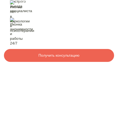
быстрый выезд
специалиста
Контакты
лет в наркологии
и психотерапии
8 800 200-48-16
Бесплатно по РФ
анонимность
и работа 24/7
Вызвать специалиста
Получить консультацию
ООО «Медицинская компания «Наркологический центр»
г. Москва, р-н Капотня, 3-й квартал, 29
Электронная почта:
info@mk-narkolog-centr