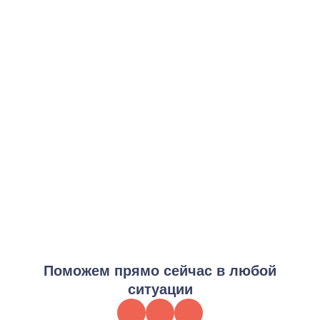
Базовая программа детоксикации
от 3 000 ₽
Заказать услугу
Интенсивная реабилитация
от 8 000 ₽
Заказать услугу
Максимальная программа
от 15 000 ₽
Заказать услугу
Поможем прямо сейчас в любой
ситуации