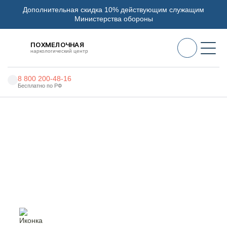
Дополнительная скидка 10% действующим служащим
Министерства обороны
ПОХМЕЛОЧНАЯ
наркологический центр
8 800 200-48-16
Бесплатно по РФ
Алкоголизм
Главная
Услуги
Лечение наркозависимости от героина
Наркомания
Наркология
Лечение наркозависимости
от героина в Москве
Психиатрия
Реабилитация
Цены
О нас