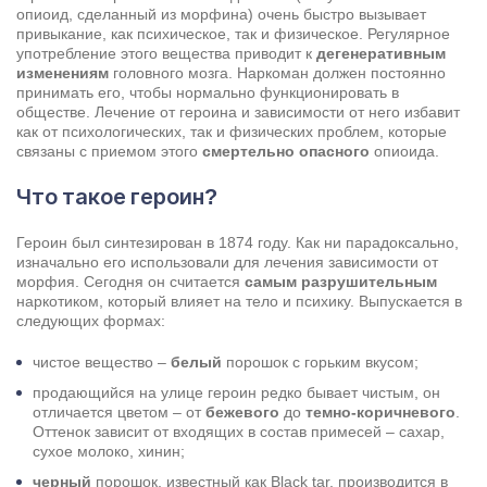
опиоид, сделанный из морфина) очень быстро вызывает
привыкание, как психическое, так и физическое. Регулярное
употребление этого вещества приводит к
дегенеративным
изменениям
головного мозга. Наркоман должен постоянно
принимать его, чтобы нормально функционировать в
обществе. Лечение от героина и зависимости от него избавит
как от психологических, так и физических проблем, которые
связаны с приемом этого
смертельно опасного
опиоида.
Что такое героин?
Героин был синтезирован в 1874 году. Как ни парадоксально,
изначально его использовали для лечения зависимости от
морфия. Сегодня он считается
самым разрушительным
наркотиком, который влияет на тело и психику. Выпускается в
следующих формах:
Задать вопрос
Задайте свой вопрос и мы ответим вам
чистое вещество –
белый
порошок с горьким вкусом;
продающийся на улице героин редко бывает чистым, он
Бесплатная консультация
отличается цветом – от
бежевого
до
темно-коричневого
.
Оставьте данные и мы вам перезвоним!
Оттенок зависит от входящих в состав примесей – сахар,
сухое молоко, хинин;
Поиск по сайту
Выбор города
черный
порошок, известный как Black tar, производится в