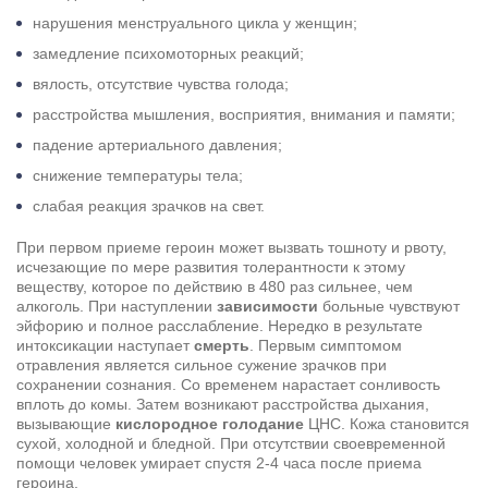
нарушения менструального цикла у женщин;
замедление психомоторных реакций;
вялость, отсутствие чувства голода;
расстройства мышления, восприятия, внимания и памяти;
падение артериального давления;
снижение температуры тела;
слабая реакция зрачков на свет.
При первом приеме героин может вызвать тошноту и рвоту,
исчезающие по мере развития толерантности к этому
веществу, которое по действию в 480 раз сильнее, чем
алкоголь. При наступлении
зависимости
больные чувствуют
эйфорию и полное расслабление. Нередко в результате
интоксикации наступает
смерть
. Первым симптомом
отравления является сильное сужение зрачков при
сохранении сознания. Со временем нарастает сонливость
вплоть до комы. Затем возникают расстройства дыхания,
вызывающие
кислородное голодание
ЦНС. Кожа становится
сухой, холодной и бледной. При отсутствии своевременной
помощи человек умирает спустя 2-4 часа после приема
героина.