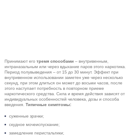
Восстановление центральной нервной системы также
зависит от того, какой у пациента стаж зависимости,
насколько быстро было начато лечение.
Принимают его
тремя способами
– внутривенным,
интраназальным или через вдыхание паров этого наркотика.
Период полувыведения – от 15 до 30 минут. Эффект при
внутривенном использовании заметен уже через несколько
секунд, при этом длиться он может до восьми часов, после
этого наступает потребность в повторном приеме
наркотического средства. Сила и время действия зависят от
индивидуальных особенностей человека, дозы и способа
введения.
Типичные симптомы:
суженные зрачки;
скудное мочеиспускание;
замедление перистальтики;