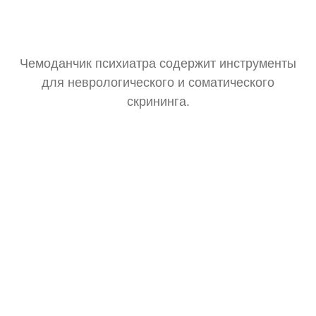
Чемоданчик психиатра содержит инструменты
для неврологического и соматического
скрининга.
Тонометр
Замер давления для оценки общего состояния.
Стетоскоп
Базовая аускультация перед выпиской рецептов.
Зрачковый фонарик
Тест реакции зрачков на свет.