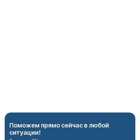
Глюкометр
Исключение скачков сахара как причины бреда.
ЭКГ-аппарат
Проверка сердца перед назначением психотропов.
Когнитивные тесты
Блиц-опрос для проверки памяти и ориентации.
Поможем прямо сейчас в любой
ситуации!