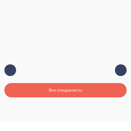
Главный врач, терапевт, высшая
Должность:
категория
19 лет
Стаж:
Все специалисты