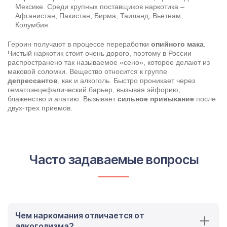
Мексике. Среди крупных поставщиков наркотика –
Афганистан, Пакистан, Бирма, Таиланд, Вьетнам,
Колумбия.
Результаты поиска (0)
Нажимая кнопку я соглашаюсь с
политикой конфиденциальности
Героин получают в процессе переработки
опийного мака
.
и
пользовательским соглашением
Чистый наркотик стоит очень дорого, поэтому в России
распространено так называемое «сено», которое делают из
Вызвать специалиста
маковой соломки. Вещество относится к группе
Нажимая кнопку я соглашаюсь с
политикой конфиденциальности
и
пользовательским соглашением
депрессантов
, как и алкоголь. Быстро проникает через
гематоэнцефалический барьер, вызывая эйфорию,
Отправить
блаженство и апатию. Вызывает
сильное привыкание
после
двух-трех приемов.
Часто задаваемые вопросы
Чем наркомания отличается от
алкоголизма?