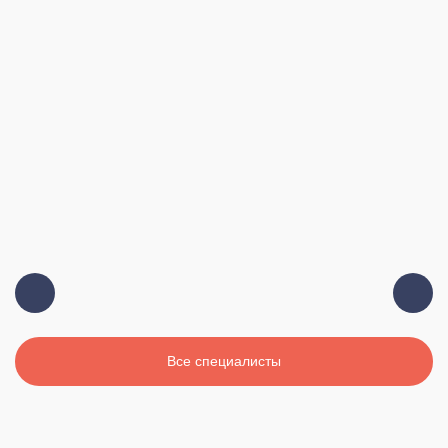
Должность:
Главный врач, терапевт, высшая
категория
Стаж:
19 лет
Все специалисты