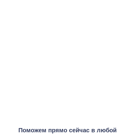
Программа детоксикации организма
от 5 000 ₽
Заказать услугу
Мотивационная интервенция
от 3 000 ₽
Заказать услугу
Программа реабилитации
от 15 000 ₽
Заказать услугу
Сопровождение после лечения
от 4 000 ₽
Заказать услугу
Поможем прямо сейчас в любой