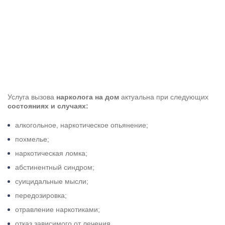
зависит от того, какой у пациента стаж зависимости,
насколько быстро было начато лечение.
Услуга вызова
нарколога на дом
актуальна при следующих
состояниях и случаях:
алкогольное, наркотическое опьянение;
похмелье;
наркотическая ломка;
абстинентный синдром;
суицидальные мысли;
передозировка;
отравление наркотиками;
отказ зависимого от лечения.