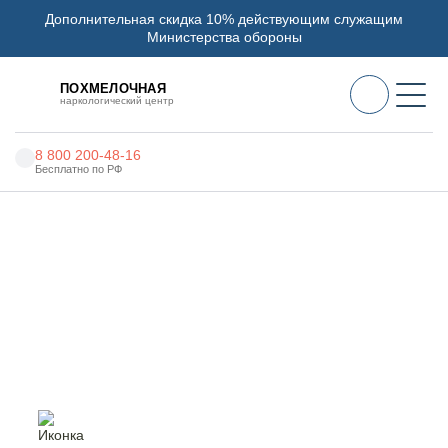
Дополнительная скидка 10% действующим служащим
Министерства обороны
ПОХМЕЛОЧНАЯ
наркологический центр
8 800 200-48-16
Бесплатно по РФ
Алкоголизм
Главная
Услуги
Помощь наркоманам
Наркомания
Наркология
Помощь наркоманам в
Москве
Психиатрия
Реабилитация
Цены
О нас