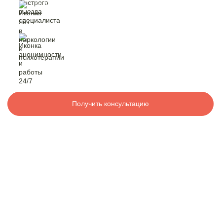
быстрый выезд
специалиста
Контакты
лет в наркологии
и психотерапии
8 800 200-48-16
Бесплатно по РФ
анонимность
и работа 24/7
Вызвать специалиста
Получить консультацию
ООО «Медицинская компания «Наркологический центр»
г. Москва, р-н Капотня, 3-й квартал, 29
Электронная почта:
info@mk-narkolog-centr