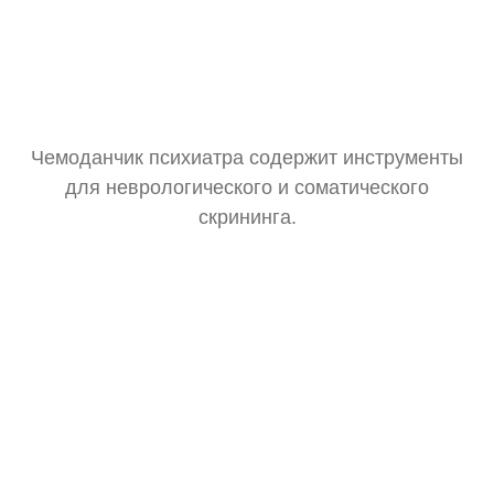
Чемоданчик психиатра содержит инструменты
для неврологического и соматического
скрининга.
Тонометр
Замер давления для оценки общего состояния.
Стетоскоп
Базовая аускультация перед выпиской рецептов.