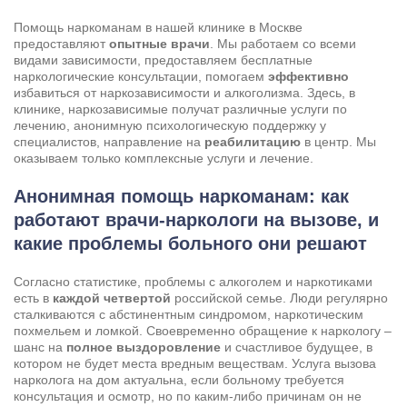
Помощь наркоманам в нашей клинике в Москве
предоставляют
опытные врачи
. Мы работаем со всеми
видами зависимости, предоставляем бесплатные
наркологические консультации, помогаем
эффективно
избавиться от наркозависимости и алкоголизма. Здесь, в
клинике, наркозависимые получат различные услуги по
лечению, анонимную психологическую поддержку у
специалистов, направление на
реабилитацию
в центр. Мы
оказываем только комплексные услуги и лечение.
Анонимная помощь наркоманам: как
работают врачи-наркологи на вызове, и
какие проблемы больного они решают
Задать вопрос
Согласно статистике, проблемы с алкоголем и наркотиками
есть в
каждой четвертой
российской семье. Люди регулярно
Задайте свой вопрос и мы ответим вам
сталкиваются с абстинентным синдромом, наркотическим
Бесплатная консультация
похмельем и ломкой. Своевременно обращение к наркологу –
шанс на
полное выздоровление
и счастливое будущее, в
Оставьте данные и мы вам перезвоним!
котором не будет места вредным веществам. Услуга вызова
нарколога на дом
актуальна, если больному требуется
Поиск по сайту
Выбор города
консультация и осмотр, но по каким-либо причинам он не