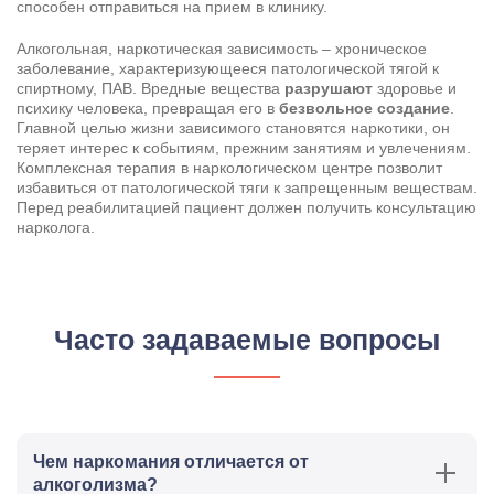
способен отправиться на прием в клинику.
Алкогольная, наркотическая зависимость – хроническое
заболевание, характеризующееся патологической тягой к
Результаты поиска (0)
спиртному, ПАВ. Вредные вещества
разрушают
здоровье и
Нажимая кнопку я соглашаюсь с
политикой конфиденциальности
психику человека, превращая его в
безвольное создание
.
и
пользовательским соглашением
Главной целью жизни зависимого становятся наркотики, он
Вызвать специалиста
теряет интерес к событиям, прежним занятиям и увлечениям.
Нажимая кнопку я соглашаюсь с
политикой конфиденциальности
Комплексная терапия в наркологическом центре позволит
и
пользовательским соглашением
избавиться от патологической тяги к запрещенным веществам.
Перед реабилитацией пациент должен получить консультацию
Отправить
нарколога.
Часто задаваемые вопросы
Чем наркомания отличается от
алкоголизма?