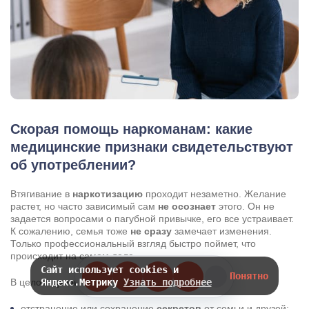
Скорая помощь наркоманам: какие
медицинские признаки свидетельствуют
об употреблении?
Втягивание в
наркотизацию
проходит незаметно. Желание
растет, но часто зависимый сам
не осознает
этого. Он не
задается вопросами о пагубной привычке, его все устраивает.
К сожалению, семья тоже
не сразу
замечает изменения.
Только профессиональный взгляд быстро поймет, что
происходит на самом деле.
Сайт использует cookies и
Понятно
Яндекс.Метрику
Узнать подробнее
В целом
признаки
будут следующими:
отстранение или сохранение
секретов
от семьи и друзей;