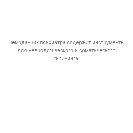
Чемоданчик психиатра содержит инструменты
для неврологического и соматического
скрининга.
Тонометр
Замер давления для оценки общего состояния.
Стетоскоп
Базовая аускультация перед выпиской рецептов.