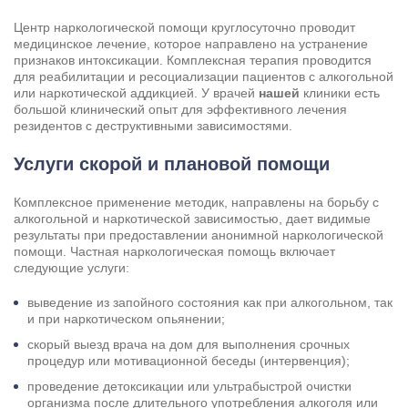
Центр наркологической помощи круглосуточно проводит
медицинское лечение, которое направлено на устранение
признаков интоксикации. Комплексная терапия проводится
для реабилитации и ресоциализации пациентов с алкогольной
или наркотической аддикцией. У врачей
нашей
клиники есть
большой клинический опыт для эффективного лечения
резидентов с деструктивными зависимостями.
Услуги скорой и плановой помощи
Комплексное применение методик, направлены на борьбу с
алкогольной и наркотической зависимостью, дает видимые
результаты при предоставлении анонимной наркологической
помощи. Частная наркологическая помощь включает
следующие услуги:
Задать вопрос
выведение из запойного состояния как при алкогольном, так
Задайте свой вопрос и мы ответим вам
и при наркотическом опьянении;
Бесплатная консультация
скорый выезд врача на дом для выполнения срочных
Оставьте данные и мы вам перезвоним!
процедур или мотивационной беседы (интервенция);
проведение детоксикации или ультрабыстрой очистки
Поиск по сайту
Выбор города
организма после длительного употребления алкоголя или