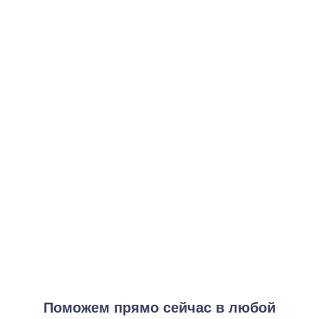
Экспресс программа наркологической помощи
от 3 500 ₽
Заказать услугу
Стандартная программа наркологической помощи
от 7 000 ₽
Заказать услугу
Круглосуточная программа наркологической помощи
от 6 000 ₽
Заказать услугу
Максимальная программа наркологической помощи
от 12 000 ₽
Заказать услугу
Поможем прямо сейчас в любой