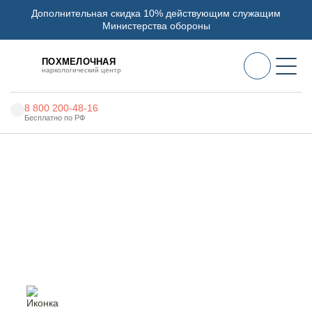
Дополнительная скидка 10% действующим служащим
Министерства обороны
ПОХМЕЛОЧНАЯ
наркологический центр
8 800 200-48-16
Бесплатно по РФ
Алкоголизм
Главная
Услуги
Наркологическая помощь
Наркомания
Наркология
Наркологическая помощь в
Москве
Психиатрия
Реабилитация
Цены
О нас