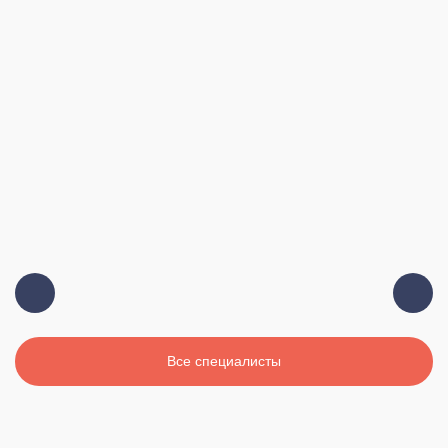
Должность:
Главный врач, терапевт, высшая
категория
Стаж:
19 лет
Все специалисты