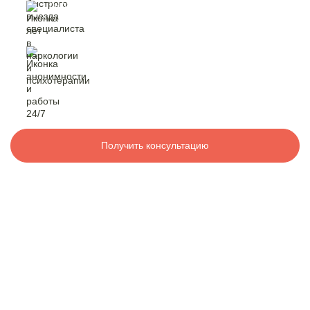
быстрый выезд
специалиста
Контакты
лет в наркологии
и психотерапии
8 800 200-48-16
Бесплатно по РФ
анонимность
и работа 24/7
Вызвать специалиста
Получить консультацию
ООО «Медицинская компания «Наркологический центр»
г. Москва, р-н Капотня, 3-й квартал, 29
Электронная почта:
info@mk-narkolog-centr