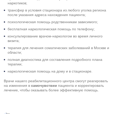
наркотиков;
трансфер в условия стационара из любого уголка региона
после указания адреса нахождения пациента;
Результаты поиска (0)
Нажимая кнопку я соглашаюсь с
политикой конфиденциальности
психологическая помощь родственникам зависимого;
и
пользовательским соглашением
бесплатная наркологическая помощь по телефону;
Вызвать специалиста
Нажимая кнопку я соглашаюсь с
политикой конфиденциальности
консультирование врачом-наркологом во время личного
и
пользовательским соглашением
визита;
терапия для лечения соматических заболеваний в Москве и
Отправить
области;
полная диагностика для составления подробного плана
терапии;
наркологическая помощь на дому и в стационаре.
Врачи нашего реабилитационного центра смогут реагировать
на изменения в
самочувствии
пациента и корректировать
лечение, чтобы оказывать более эффективную помощь.